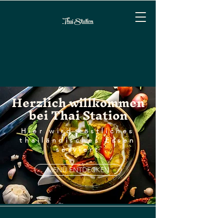
Thai Station
Herzlich willkommen
bei Thai Station
Hier wird köstliches
thailändisches Essen
serviert
MENÜ ENTDECKEN