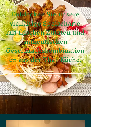
Entdecken Sie unsere
vielfältige Speisekarte
mit frischen Zutaten und
authentischen
Geschmackskombination
en aus der Thai-Küche.
UNSERE SPEISEN