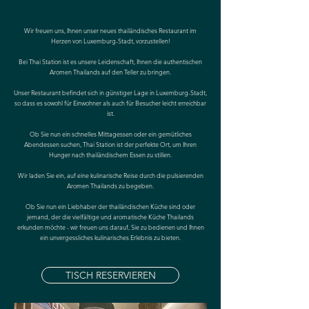
Wir freuen uns, Ihnen unser neues thailändisches Restaurant im
Herzen von Luxemburg-Stadt, vorzustellen!
Bei Thai Station ist es unsere Leidenschaft, Ihnen die authentischen
Aromen Thailands auf den Teller zu bringen.
Unser Restaurant befindet sich in günstiger Lage in Luxemburg-Stadt,
so dass es sowohl für Einwohner als auch für Besucher leicht erreichbar
ist.
Ob Sie nun ein schnelles Mittagessen oder ein gemütliches
Abendessen suchen, Thai Station ist der perfekte Ort, um Ihren
Hunger nach thailändischem Essen zu stillen.
Wir laden Sie ein, auf eine kulinarische Reise durch die pulsierenden
Aromen Thailands zu begeben.
Ob Sie nun ein Liebhaber der thailändischen Küche sind oder
jemand, der die vielfältige und aromatische Küche Thailands
erkunden möchte - wir freuen uns darauf, Sie zu bedienen und Ihnen
ein unvergessliches kulinarisches Erlebnis zu bieten.
TISCH RESERVIEREN